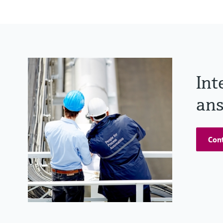
Int
ans
Cont