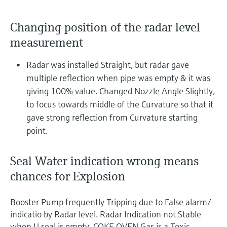
electromecánico
la transparencia de los procesos
Medición mediante transmisión de
Visor de dispositivos
Changing position of the radar level
para una toma de decisiones más
microondas
Medición de nivel por barrera de
Encuentre información y documentación
sólida y fundamentada
measurement
específicas sobre los productos.
microondas
Memosens technology
Radar was installed Straight, but radar gave
Buscador de repuestos
Level measurement with pressure
multiple reflection when pipe was empty & it was
Encuentre repuestos por raíz del producto,
Ver todos
giving 100% value. Changed Nozzle Angle Slightly,
código de pedido o número de serie
Ver todos
to focus towards middle of the Curvature so that it
gave strong reflection from Curvature starting
point.
Seal Water indication wrong means
chances for Explosion
Booster Pump frequently Tripping due to False alarm/
indicatio by Radar level. Radar Indication not Stable
when U seal is empty. COKE OVEN Gas is a Toxic