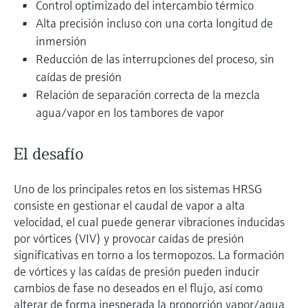
Control optimizado del intercambio térmico
electromecánico
la transparencia de los procesos
Alta precisión incluso con una corta longitud de
Medición mediante transmisión de
Visor de dispositivos
para una toma de decisiones más
inmersión
microondas
Medición de nivel por barrera de
Encuentre información y documentación
sólida y fundamentada
Reducción de las interrupciones del proceso, sin
específicas sobre los productos.
microondas
caídas de presión
Memosens technology
Buscador de repuestos
Relación de separación correcta de la mezcla
Level measurement with pressure
Encuentre repuestos por raíz del producto,
agua/vapor en los tambores de vapor
Ver todos
código de pedido o número de serie
Ver todos
El desafío
Uno de los principales retos en los sistemas HRSG
consiste en gestionar el caudal de vapor a alta
velocidad, el cual puede generar vibraciones inducidas
por vórtices (VIV) y provocar caídas de presión
significativas en torno a los termopozos. La formación
de vórtices y las caídas de presión pueden inducir
cambios de fase no deseados en el flujo, así como
alterar de forma inesperada la proporción vapor/agua