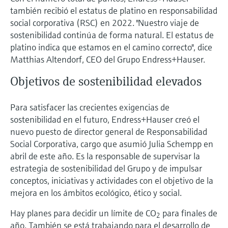
electromecánico
también recibió el estatus de platino en responsabilidad
la transparencia de los procesos
Medición mediante transmisión de
Visor de dispositivos
social corporativa (RSC) en 2022. "Nuestro viaje de
para una toma de decisiones más
microondas
sostenibilidad continúa de forma natural. El estatus de
Medición de nivel por barrera de
Encuentre información y documentación
sólida y fundamentada
específicas sobre los productos.
platino indica que estamos en el camino correcto", dice
microondas
Matthias Altendorf, CEO del Grupo Endress+Hauser.
Memosens technology
Buscador de repuestos
Level measurement with pressure
Objetivos de sostenibilidad elevados
Encuentre repuestos por raíz del producto,
Ver todos
código de pedido o número de serie
Ver todos
Para satisfacer las crecientes exigencias de
sostenibilidad en el futuro, Endress+Hauser creó el
nuevo puesto de director general de Responsabilidad
Social Corporativa, cargo que asumió Julia Schempp en
abril de este año. Es la responsable de supervisar la
estrategia de sostenibilidad del Grupo y de impulsar
conceptos, iniciativas y actividades con el objetivo de la
mejora en los ámbitos ecológico, ético y social.
Hay planes para decidir un límite de CO
para finales de
2
año. También se está trabajando para el desarrollo de