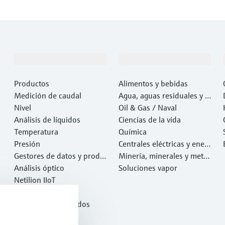
Productos y servicios
Industrias
Productos
Alimentos y bebidas
Medición de caudal
Agua, aguas residuales y r
Nivel
esiduos
Oil & Gas / Naval
Análisis de líquidos
Ciencias de la vida
Temperatura
Química
Presión
Centrales eléctricas y ener
Gestores de datos y produ
gía
Minería, minerales y metal
ctos de sistema
Análisis óptico
es
Soluciones vapor
Netilion IIoT
Software
Productos destacados
Herramientas