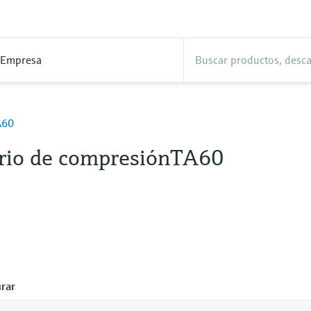
Empresa
A60
rio de compresiónTA60
rar