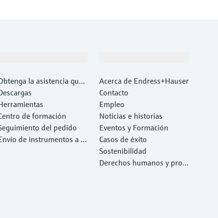
Soporte
Compañía
Obtenga la asistencia que
Acerca de Endress+Hauser
necesita con rapidez
Descargas
Contacto
Herramientas
Empleo
Centro de formación
Noticias e historias
Seguimiento del pedido
Eventos y Formación
Envío de instrumentos a c
Casos de éxito
alibrar y reparar
Sostenibilidad
Derechos humanos y prote
cción del medio ambiente