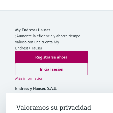
My Endress+Hauser
¡Aumente la eficiencia y ahorre tiempo
valioso con una cuenta My
Endress+Hauser!
Registrarse ahora
Iniciar sesión
Más información
Endress y Hauser, S.A.U.
España
Valoramos su privacidad
+34 934 803 366