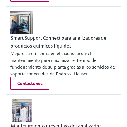
electromecánico
la transparencia de los procesos
Medición mediante transmisión de
Visor de dispositivos
para una toma de decisiones más
microondas
Medición de nivel por barrera de
Encuentre información y documentación
sólida y fundamentada
específicas sobre los productos.
microondas
Memosens technology
Smart Support Connect para analizadores de
Buscador de repuestos
Level measurement with pressure
productos químicos líquidos
Encuentre repuestos por raíz del producto,
Ver todos
código de pedido o número de serie
Mejore su eficiencia en el diagnóstico y el
Ver todos
mantenimiento para maximizar el tiempo de
funcionamiento de su planta gracias a los servicios de
soporte conectados de Endress+Hauser.
Contáctenos
Mantenimiento preventivo del analizador