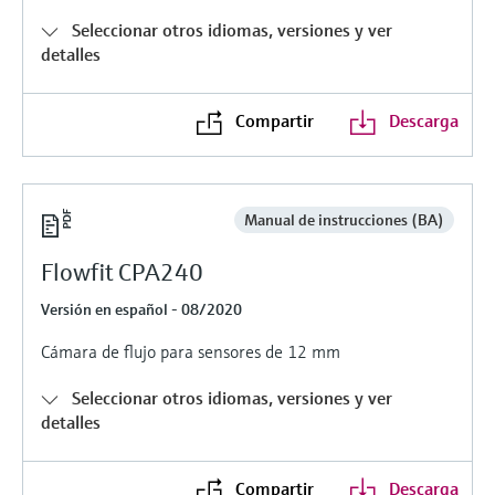
electromecánico
la transparencia de los procesos
Seleccionar otros idiomas, versiones y ver
Medición mediante transmisión de
Visor de dispositivos
detalles
para una toma de decisiones más
microondas
Medición de nivel por barrera de
Encuentre información y documentación
sólida y fundamentada
específicas sobre los productos.
microondas
Compartir
Descarga
Memosens technology
Buscador de repuestos
Level measurement with pressure
Encuentre repuestos por raíz del producto,
Ver todos
código de pedido o número de serie
Ver todos
Manual de instrucciones (BA)
Flowfit CPA240
Versión en español - 08/2020
Cámara de flujo para sensores de 12 mm
Seleccionar otros idiomas, versiones y ver
detalles
Compartir
Descarga