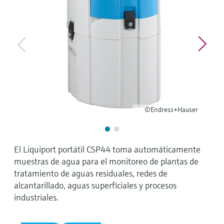
electromecánico
la transparencia de los procesos
Medición mediante transmisión de
Visor de dispositivos
para una toma de decisiones más
microondas
Medición de nivel por barrera de
Encuentre información y documentación
sólida y fundamentada
específicas sobre los productos.
microondas
Memosens technology
Buscador de repuestos
Level measurement with pressure
Encuentre repuestos por raíz del producto,
Ver todos
código de pedido o número de serie
Ver todos
©Endress+Hauser
El Liquiport portátil CSP44 toma automáticamente
muestras de agua para el monitoreo de plantas de
tratamiento de aguas residuales, redes de
alcantarillado, aguas superficiales y procesos
industriales.