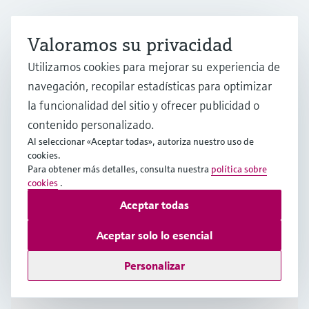
Endress y Hauser, S.A.U.
España
Valoramos su privacidad
Utilizamos cookies para mejorar su experiencia de
+34 934 803 366
navegación, recopilar estadísticas para optimizar
la funcionalidad del sitio y ofrecer publicidad o
info.es@endress.com
contenido personalizado.
Al seleccionar «Aceptar todas», autoriza nuestro uso de
cookies.
Productos y servicios
Para obtener más detalles, consulta nuestra
política sobre
cookies
.
Aceptar todas
Industrias
Aceptar solo lo esencial
Soporte
Personalizar