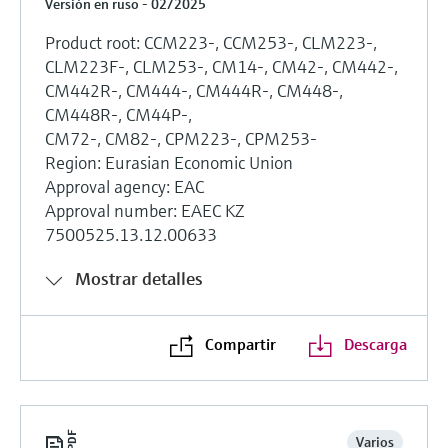
Versión en ruso - 02/2025
Product root: CCM223-, CCM253-, CLM223-,
CLM223F-, CLM253-, CM14-, CM42-, CM442-,
CM442R-, CM444-, CM444R-, CM448-,
CM448R-, CM44P-,
CM72-, CM82-, CPM223-, CPM253-
Region: Eurasian Economic Union
Approval agency: EAC
Approval number: ЕАEС KZ
7500525.13.12.00633
Mostrar detalles
Compartir
Descarga
Varios