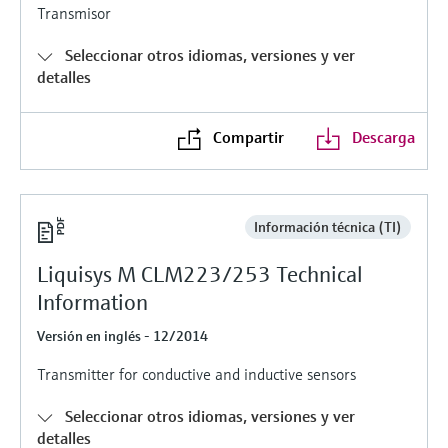
Transmisor
electromecánico
la transparencia de los procesos
Medición mediante transmisión de
Visor de dispositivos
para una toma de decisiones más
Seleccionar otros idiomas, versiones y ver
microondas
Medición de nivel por barrera de
Encuentre información y documentación
detalles
sólida y fundamentada
específicas sobre los productos.
microondas
Memosens technology
Buscador de repuestos
Compartir
Descarga
Level measurement with pressure
Encuentre repuestos por raíz del producto,
Ver todos
código de pedido o número de serie
Ver todos
Información técnica (TI)
Liquisys M CLM223/253 Technical
Information
Versión en inglés - 12/2014
Transmitter for conductive and inductive sensors
Seleccionar otros idiomas, versiones y ver
detalles