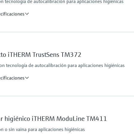
 tecnología de autocalibración para aplicaciones higiénicas
ica)
hasta 600,00 mm (23,
cificaciones
Rango de temperatur
PT 100:
–40 °C … 160 °C
to iTHERM TrustSens TM372
ica)
(–40 °F … 320 °F)
Máx. longitud de in
 tecnología de autocalibración para aplicaciones higiénicas
hasta 900,00 mm (35,
cificaciones
Rango de temperatur
PT 100:
–40 °C … 160 °C
r higiénico iTHERM ModuLine TM411
ica)
(–40 °F … 320 °F)
Máx. longitud de in
 o sin vaina para aplicaciones higiénicas
hasta 28" (711 mm)