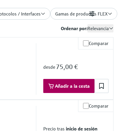
otocolos / Interfaces
Gamas de productos FLEX
Filtros
Ordenar por:
Relevancia
Comparar
75,00 €
desde
Añadir a la cesta
Comparar
a de operación
Precio tras
inicio de sesión
mersión bajo demanda