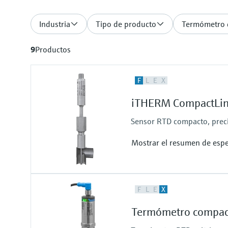
Industria
Tipo de producto
Termómetro d
9
Productos
F
L
E
X
iTHERM CompactLin
Sensor RTD compacto, precis
Mostrar el resumen de espe
Precisión
F
L
E
X
clase A según IEC 60751
Tiempo de respuesta
Termómetro compac
t50 = 1 s
t90 = 2 s