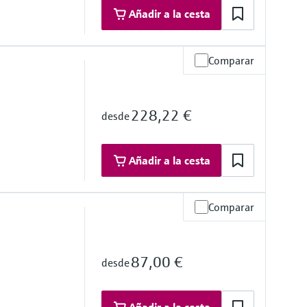
Añadir a la cesta
Comparar
a de operación
mersión bajo demanda
228,22 €
desde
mersión bajo demanda
)
Añadir a la cesta
Comparar
a de operación
87,00 €
desde
mersión bajo demanda
m)