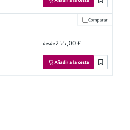
Añadir a la cesta
Comparar
a de operación
255,00 €
desde
mersión bajo demanda
62")
Añadir a la cesta
a de operación
02 °F)