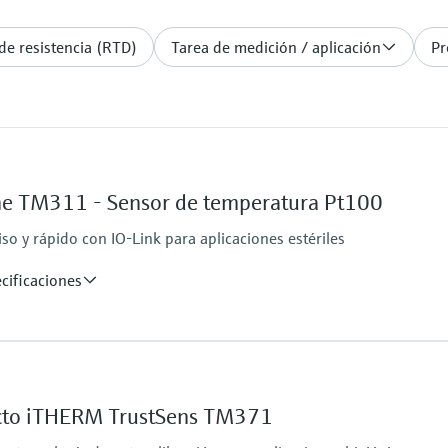
e resistencia (RTD)
Tarea de medición / aplicación
Pr
e TM311 - Sensor de temperatura Pt100
o y rápido con IO-Link para aplicaciones estériles
cificaciones
Rango de temperatur
PT 100:
–50 °C … 200 °C
to iTHERM TrustSens TM371
(–58 °F … 392 °F)
Máx. longitud de in