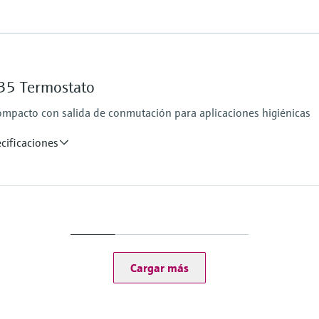
Rango de temperatur
PT 100:
–50 °C … 200 °C
35 Termostato
(–58 °F … 392 °F)
Máx. longitud de in
pacto con salida de conmutación para aplicaciones higiénicas
ica)
hasta 600,00 mm (23,
cificaciones
Rango de temperatur
–50 … 150 °C (–58 … 3
Cargar más