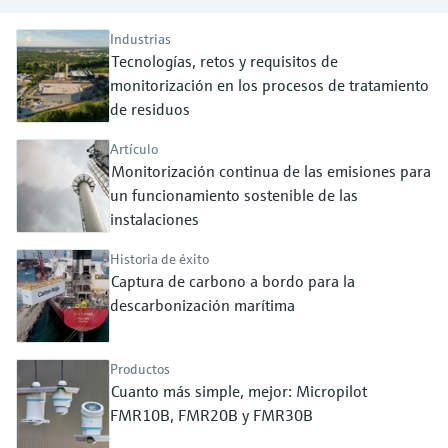
electromecánico
la transparencia de los procesos
Medición mediante transmisión de
Industrias
Visor de dispositivos
para una toma de decisiones más
Tecnologías, retos y requisitos de
microondas
Medición de nivel por barrera de
Encuentre información y documentación
sólida y fundamentada
monitorización en los procesos de tratamiento
específicas sobre los productos.
microondas
de residuos
Memosens technology
Buscador de repuestos
Level measurement with pressure
Artículo
Encuentre repuestos por raíz del producto,
Ver todos
Monitorización continua de las emisiones para
código de pedido o número de serie
un funcionamiento sostenible de las
Ver todos
instalaciones
Historia de éxito
Captura de carbono a bordo para la
descarbonización marítima
Productos
Cuanto más simple, mejor: Micropilot
FMR10B, FMR20B y FMR30B