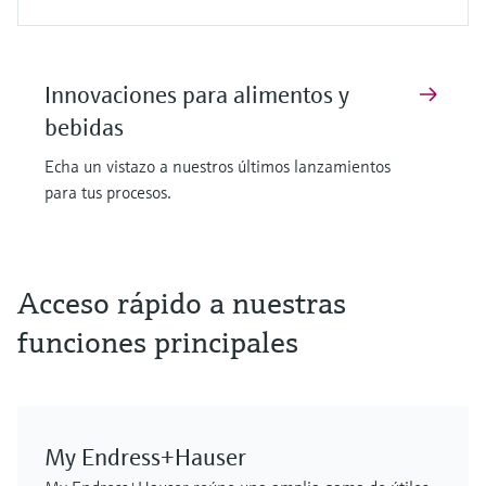
Innovaciones para alimentos y
bebidas
Echa un vistazo a nuestros últimos lanzamientos
para tus procesos.
F
F
F
F
F
F
L
L
L
L
L
L
E
E
E
E
E
E
X
X
X
X
X
X
Acceso rápido a nuestras
funciones principales
My Endress+Hauser
Solución de monitorización de
Caudalímetro por ultrasonidos
Cerabar PMP63B; transmisor de
iTHERM SurfaceLine TM611
Caudalímetro por ultrasonidos
Analizador de gases de proceso