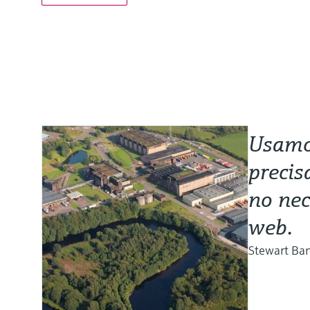
Usamo
precis
no nec
web.
Stewart Ban