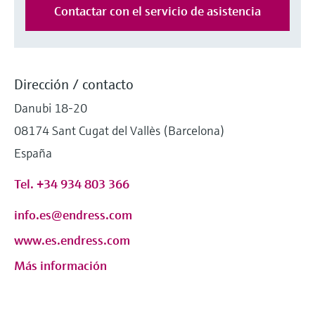
Contactar con el servicio de asistencia
electromecánico
la transparencia de los procesos
Medición mediante transmisión de
Visor de dispositivos
para una toma de decisiones más
microondas
Medición de nivel por barrera de
Encuentre información y documentación
sólida y fundamentada
específicas sobre los productos.
microondas
Memosens technology
Dirección / contacto
Buscador de repuestos
Level measurement with pressure
Danubi 18-20
Encuentre repuestos por raíz del producto,
Ver todos
código de pedido o número de serie
08174 Sant Cugat del Vallès (Barcelona)
Ver todos
España
Tel. +34 934 803 366
info.es@endress.com
www.es.endress.com
Más información