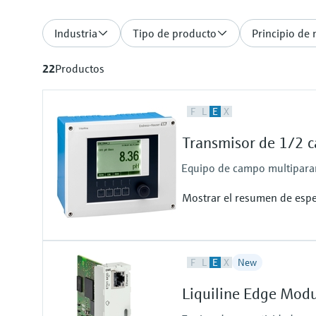
Industria
Tipo de producto
Principio de
22
Productos
F
L
E
X
Transmisor de 1/2 c
Equipo de campo multiparam
Mostrar el resumen de espe
Entrada
F
L
E
X
New
1 a 2 entradas digitales Memose
Salida / comunicación
Liquiline Edge Mod
2 a 4 salidas de corriente de 0/
Relé de alarma, 2 relés