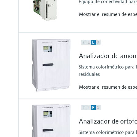
Equipo de conectividad para 
Mostrar el resumen de espe
Salida / comunicación
F
L
E
X
connection to Netilion Cloud Pla
Ethernet; radio communication
Analizador de amon
Sistema colorimétrico para 
residuales
Mostrar el resumen de espe
Rango de medición
F
L
E
X
0,05 a 20 mg/l NH4-N
0,5 a 50 mg/l NH4-N
Analizador de ortof
1 a 100 mg/l NH4-N
0,5 a 50 mg/l con función de di
Sistema colorimétrico para 
Temperatura del proceso