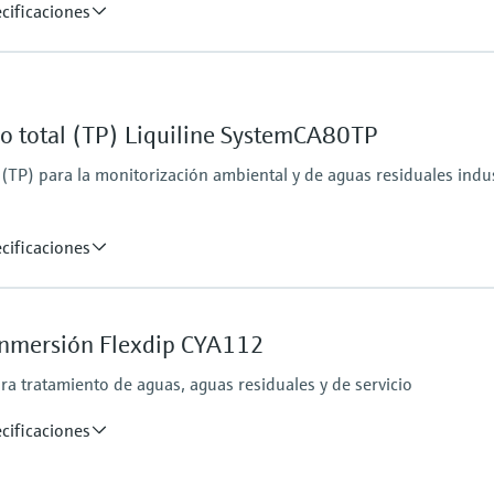
cificaciones
Presión de proceso
Con presión atmosféric
ro total (TP) Liquiline SystemCA80TP
isolución hasta un máximo de 5 a 50 mg/l de NO2-N
 (TP) para la monitorización ambiental y de aguas residuales indus
cificaciones
Presión de proceso
Con presión atmosféric
inmersión Flexdip CYA112
a tratamiento de aguas, aguas residuales y de servicio
cificaciones