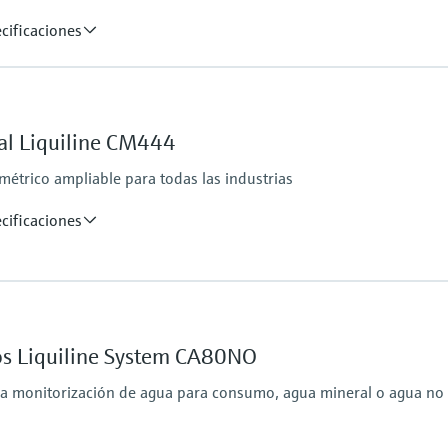
cificaciones
Protección contra ing
ns
Transmisor: IP 20
 20 mA
Indicador opcional: IP 
al Liquiline CM444
étrico ampliable para todas las industrias
 0/4 a 20 mA
sDP, Modbus RS485,
cificaciones
Protección contra ing
ns
IP 66 / IP 67
 20 mA
tos Liquiline System CA80NO
ción
 la monitorización de agua para consumo, agua mineral o agua no 
0/4 a 20 mA, relé de alarma,
85, Modbus TCP, Ethernet