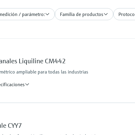
 medición / parámetro:
Familia de productos
Protocol
anales Liquiline CM442
étrico ampliable para todas las industrias
cificaciones
Protección contra ing
ns
IP 66 / IP 67
ule CYY7
4 a 20 mA