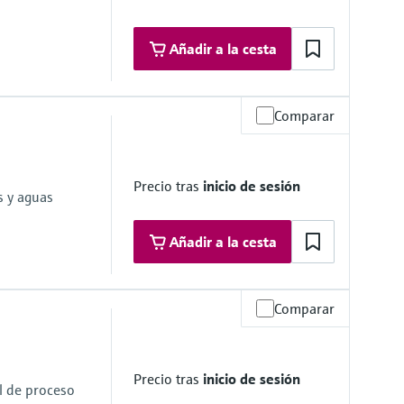
Añadir a la cesta
Comparar
reso
 platform product
Precio tras
inicio de sesión
s y aguas
Añadir a la cesta
Comparar
de medición colorimétrica estándar; método azul de indofenol
Precio tras
inicio de sesión
N 38406-5 y GB 7481-87
ol de proceso