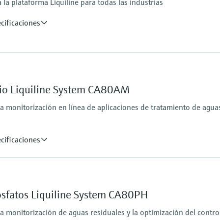
la plataforma Liquiline para todas las industrias
cificaciones
Protección contra ing
tform:
depending on Liquiline
io Liquiline System CA80AM
la monitorización en línea de aplicaciones de tratamiento de agua
cificaciones
Presión de proceso
Despresurizado
Método de medición
osfatos Liquiline System CA80PH
Conforme al principio 
solución hasta un máximo de 10 a 1.000 mg/l NH4-N
según ISO 7150-1, DI
la monitorización de aguas residuales y la optimización del contr