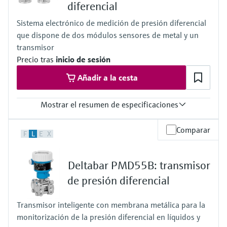
diferencial
Presión de proceso absoluta / límite de sobrepresión máx.
60 bar (900 psi)
Sistema electrónico de medición de presión diferencial
Rango de medición del proceso
que dispone de dos módulos sensores de metal y un
100 mbar...40 bar
(1.5 psi...600 psi)
transmisor
Material de la membrana de proceso
Precio tras
inicio de sesión
Cerámica
316L,
Añadir a la cesta
Celda de medición
100 mbar...40 bar
Mostrar el resumen de especificaciones
(1.5 psi...600 psi)
Precisión
Comparar
F
L
E
X
0,075 % del sensor individual,
"PLATINO" 0,05 % del sensor individual
Temperatura del proceso
Deltabar PMD55B: transmisor
–40...+125°C
(–40 ... +257°F)
de presión diferencial
Presión de proceso absoluta / límite de sobrepresión máx.
160 bar (2400 psi)
Transmisor inteligente con membrana metálica para la
Rango de medición del proceso
monitorización de la presión diferencial en líquidos y
400 mbar...10 bar