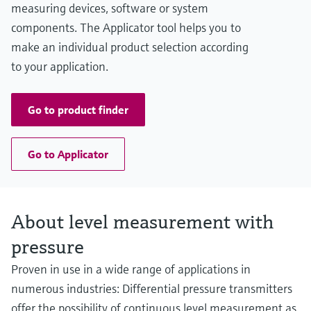
Celda de medición
measuring devices, software or system
10 mbar...250 bar
components. The Applicator tool helps you to
(0.15 psi...3750 psi)
make an individual product selection according
to your application.
Go to product finder
Go to Applicator
About level measurement with
pressure
Proven in use in a wide range of applications in
numerous industries: Differential pressure transmitters
offer the possibility of continuous level measurement as