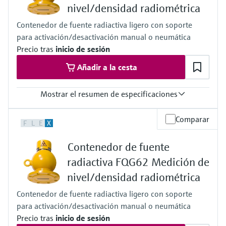
nivel/densidad radiométrica
Contenedor de fuente radiactiva ligero con soporte
para activación/desactivación manual o neumática
Precio tras
inicio de sesión
Añadir a la cesta
Mostrar el resumen de especificaciones
Temperatura del proceso
Comparar
F
L
E
X
Cualquiera
Presión de proceso absoluta / límite de sobrepresión máx.
Contenedor de fuente
Cualquiera
Principales partes húmedas
radiactiva FQG62 Medición de
Sin contacto
nivel/densidad radiométrica
Contenedor de fuente radiactiva ligero con soporte
para activación/desactivación manual o neumática
Precio tras
inicio de sesión