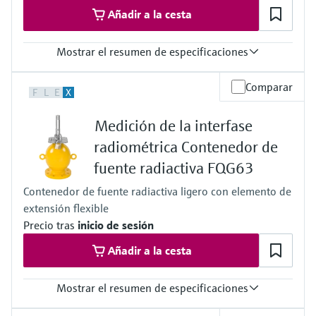
Añadir a la cesta
Mostrar el resumen de especificaciones
Temperatura del proceso
Comparar
F
L
E
X
Cualquiera
Presión de proceso absoluta / límite de sobrepresión máx.
Medición de la interfase
Cualquiera
Principales partes húmedas
radiométrica Contenedor de
Sin contacto
fuente radiactiva FQG63
Contenedor de fuente radiactiva ligero con elemento de
extensión flexible
Precio tras
inicio de sesión
Añadir a la cesta
Mostrar el resumen de especificaciones