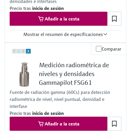
densidades e interfases
Precio tras
inicio de sesión
Añadir a la cesta
Mostrar el resumen de especificaciones
Presión de proceso absoluta / límite de sobrepresión máx.
Comparar
F
L
E
X
Cualquiera
Medición radiométrica de
niveles y densidades
Gammapilot FSG61
Fuente de radiación gamma (60Cs) para detección
radiométrica de nivel, nivel puntual, densidad e
interfase
Precio tras
inicio de sesión
Añadir a la cesta