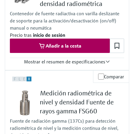
densidad radiométrica
Conductividad mín. del producto
Cualquiera
Contenedor de fuente radiactiva con varilla deslizante
de soporte para la activación/desactivación (on/off)
manual o neumática
Precio tras
inicio de sesión
Añadir a la cesta
Mostrar el resumen de especificaciones
Temperatura del proceso
Comparar
F
L
E
X
Cualquiera
Presión de proceso absoluta / límite de sobrepresión máx.
Medición radiométrica de
Cualquiera
Principales partes húmedas
nivel y densidad Fuente de
Sin contacto
rayos gamma FSG60
Fuente de radiación gamma (137Cs) para detección
radiométrica de nivel y la medición continua de nivel,