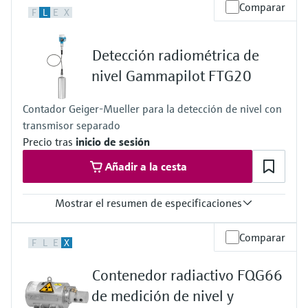
Temperatura del proceso
Comparar
F
L
E
X
máx.. 400°C (752°F)
Presión de proceso absoluta / límite de sobrepresión máx.
Cualquier (tubo de inmersión)
Detección radiométrica de
Principales partes húmedas
Sin contacto
nivel Gammapilot FTG20
Contador Geiger-Mueller para la detección de nivel con
transmisor separado
Precio tras
inicio de sesión
Añadir a la cesta
Mostrar el resumen de especificaciones
Temperatura del proceso
Comparar
F
L
E
X
Cualquiera
Presión de proceso absoluta / límite de sobrepresión máx.
Contenedor radiactivo FQG66
Cualquiera
Densidad min. del medio
de medición de nivel y
Cualquiera