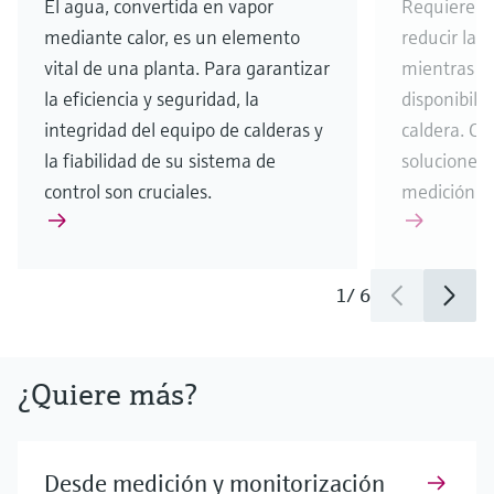
El agua, convertida en vapor
Requiere m
mediante calor, es un elemento
reducir la 
vital de una planta. Para garantizar
mientras ga
la eficiencia y seguridad, la
disponibilid
integridad del equipo de calderas y
caldera. C
la fiabilidad de su sistema de
soluciones p
control son cruciales.
medición y 
1
/
6
¿Quiere más?
Desde medición y monitorización