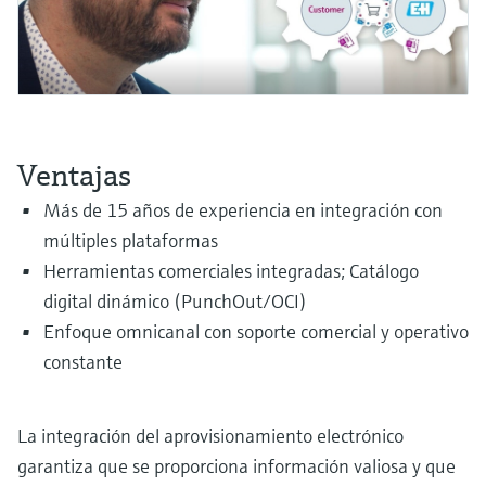
electromecánico
la transparencia de los procesos
Medición mediante transmisión de
Visor de dispositivos
para una toma de decisiones más
microondas
Medición de nivel por barrera de
Encuentre información y documentación
sólida y fundamentada
específicas sobre los productos.
microondas
Memosens technology
Buscador de repuestos
Level measurement with pressure
Ventajas
Encuentre repuestos por raíz del producto,
Ver todos
código de pedido o número de serie
Más de 15 años de experiencia en integración con
Ver todos
múltiples plataformas
Herramientas comerciales integradas; Catálogo
digital dinámico (PunchOut/OCI)
Enfoque omnicanal con soporte comercial y operativo
constante
La integración del aprovisionamiento electrónico
garantiza que se proporciona información valiosa y que