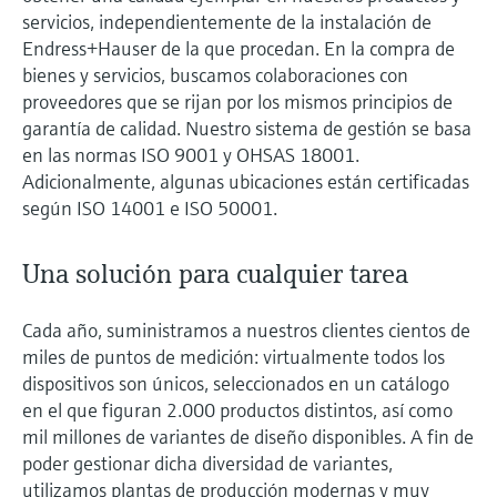
electromecánico
servicios, independientemente de la instalación de
la transparencia de los procesos
Medición mediante transmisión de
Endress+Hauser de la que procedan. En la compra de
Visor de dispositivos
para una toma de decisiones más
microondas
bienes y servicios, buscamos colaboraciones con
Medición de nivel por barrera de
Encuentre información y documentación
sólida y fundamentada
específicas sobre los productos.
proveedores que se rijan por los mismos principios de
microondas
garantía de calidad. Nuestro sistema de gestión se basa
Memosens technology
Buscador de repuestos
en las normas ISO 9001 y OHSAS 18001.
Level measurement with pressure
Encuentre repuestos por raíz del producto,
Adicionalmente, algunas ubicaciones están certificadas
Ver todos
código de pedido o número de serie
según ISO 14001 e ISO 50001.
Ver todos
Una solución para cualquier tarea
Cada año, suministramos a nuestros clientes cientos de
miles de puntos de medición: virtualmente todos los
dispositivos son únicos, seleccionados en un catálogo
en el que figuran 2.000 productos distintos, así como
mil millones de variantes de diseño disponibles. A fin de
poder gestionar dicha diversidad de variantes,
utilizamos plantas de producción modernas y muy