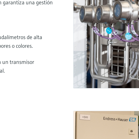
én garantiza una gestión
udalímetros de alta
bores o colores.
n un transmisor
al.