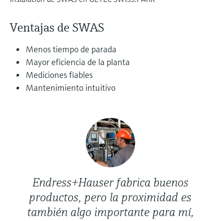
electromecánico
la transparencia de los procesos
Medición mediante transmisión de
Visor de dispositivos
para una toma de decisiones más
Ventajas de SWAS
microondas
Medición de nivel por barrera de
Encuentre información y documentación
sólida y fundamentada
específicas sobre los productos.
microondas
Menos tiempo de parada
Memosens technology
Mayor eficiencia de la planta
Buscador de repuestos
Level measurement with pressure
Mediciones fiables
Encuentre repuestos por raíz del producto,
Ver todos
Mantenimiento intuitivo
código de pedido o número de serie
Ver todos
Endress+Hauser fabrica buenos
productos, pero la proximidad es
también algo importante para mí,