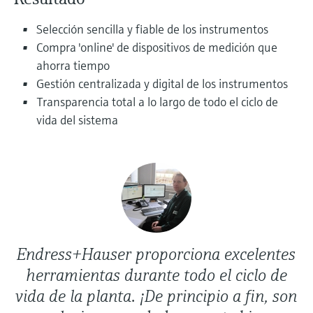
electromecánico
la transparencia de los procesos
Medición mediante transmisión de
Selección sencilla y fiable de los instrumentos
Visor de dispositivos
para una toma de decisiones más
microondas
Compra 'online' de dispositivos de medición que
Medición de nivel por barrera de
Encuentre información y documentación
sólida y fundamentada
específicas sobre los productos.
ahorra tiempo
microondas
Memosens technology
Gestión centralizada y digital de los instrumentos
Buscador de repuestos
Transparencia total a lo largo de todo el ciclo de
Level measurement with pressure
Encuentre repuestos por raíz del producto,
Ver todos
vida del sistema
código de pedido o número de serie
Ver todos
Endress+Hauser proporciona excelentes
herramientas durante todo el ciclo de
vida de la planta. ¡De principio a fin, son