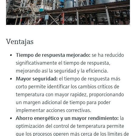
electromecánico
la transparencia de los procesos
Medición mediante transmisión de
Visor de dispositivos
para una toma de decisiones más
microondas
Medición de nivel por barrera de
Encuentre información y documentación
sólida y fundamentada
específicas sobre los productos.
microondas
Memosens technology
Ventajas
Buscador de repuestos
Level measurement with pressure
Encuentre repuestos por raíz del producto,
Ver todos
Tiempo de respuesta mejorado:
se ha reducido
código de pedido o número de serie
Ver todos
significativamente el tiempo de respuesta,
mejorando así la seguridad y la eficiencia.
Mayor seguridad:
el tiempo de respuesta más
corto permite identificar los cambios críticos de
temperatura con mayor rapidez, proporcionando
un margen adicional de tiempo para poder
implementar acciones correctivas.
Ahorro energético y un mayor rendimiento:
la
optimización del control de temperatura permite
que los procesos operen más cerca de los límites de