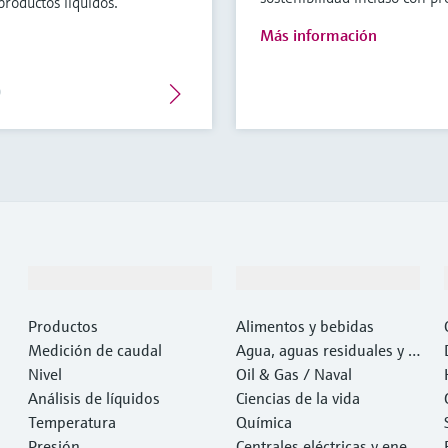
productos líquidos.
Más información
Productos y servicios
Industrias
Productos
Alimentos y bebidas
Medición de caudal
Agua, aguas residuales y r
Nivel
esiduos
Oil & Gas / Naval
Análisis de líquidos
Ciencias de la vida
Temperatura
Química
Presión
Centrales eléctricas y ener