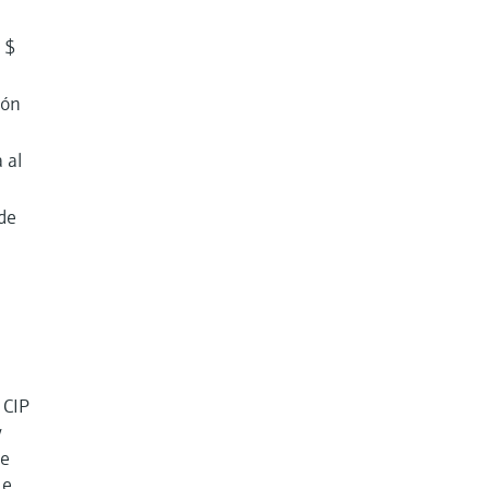
 $
ión
 al
 de
 CIP
y
se
ue