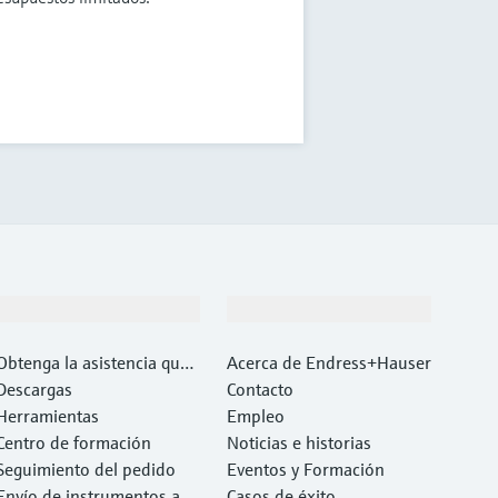
Soporte
Compañía
Obtenga la asistencia que
Acerca de Endress+Hauser
necesita con rapidez
Descargas
Contacto
Herramientas
Empleo
Centro de formación
Noticias e historias
Seguimiento del pedido
Eventos y Formación
Envío de instrumentos a c
Casos de éxito