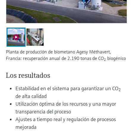
electromecánico
la transparencia de los procesos
Medición mediante transmisión de
Visor de dispositivos
para una toma de decisiones más
microondas
Medición de nivel por barrera de
Encuentre información y documentación
sólida y fundamentada
específicas sobre los productos.
microondas
Memosens technology
Buscador de repuestos
Level measurement with pressure
Encuentre repuestos por raíz del producto,
Ver todos
Planta de producción de biometano Agesy Méthavert,
código de pedido o número de serie
Francia: recuperación anual de 2.190 tonas de CO
biogénico
Ver todos
2
Los resultados
Estabilidad en el sistema para garantizar un CO
2
de alta calidad
Utilización óptima de los recursos y una mayor
transparencia del proceso
Ajustes a tiempo real y regulación de procesos
mejorada