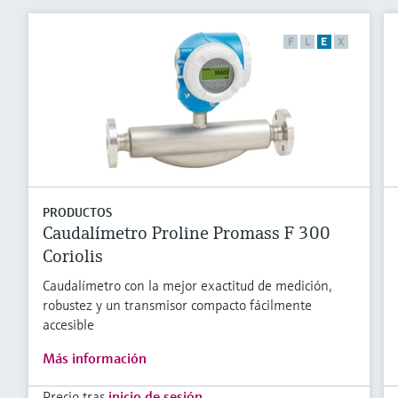
F
L
E
X
PRODUCTOS
Caudalímetro Proline Promass F 300
Coriolis
Caudalímetro con la mejor exactitud de medición,
robustez y un transmisor compacto fácilmente
accesible
Más información
Precio tras
inicio de sesión