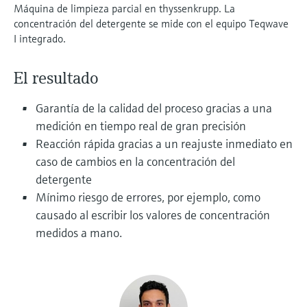
Máquina de limpieza parcial en thyssenkrupp. La
electromecánico
la transparencia de los procesos
concentración del detergente se mide con el equipo Teqwave
Medición mediante transmisión de
Visor de dispositivos
para una toma de decisiones más
I integrado.
microondas
Medición de nivel por barrera de
Encuentre información y documentación
sólida y fundamentada
específicas sobre los productos.
microondas
El resultado
Memosens technology
Buscador de repuestos
Level measurement with pressure
Garantía de la calidad del proceso gracias a una
Encuentre repuestos por raíz del producto,
Ver todos
código de pedido o número de serie
medición en tiempo real de gran precisión
Ver todos
Reacción rápida gracias a un reajuste inmediato en
caso de cambios en la concentración del
detergente
Mínimo riesgo de errores, por ejemplo, como
causado al escribir los valores de concentración
medidos a mano.