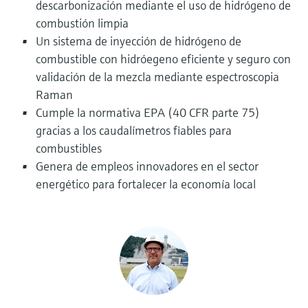
descarbonización mediante el uso de hidrógeno de
electromecánico
la transparencia de los procesos
combustión limpia
Medición mediante transmisión de
Visor de dispositivos
para una toma de decisiones más
Un sistema de inyección de hidrógeno de
microondas
Medición de nivel por barrera de
Encuentre información y documentación
sólida y fundamentada
combustible con hidróegeno eficiente y seguro con
específicas sobre los productos.
microondas
validación de la mezcla mediante espectroscopia
Memosens technology
Buscador de repuestos
Raman
Level measurement with pressure
Encuentre repuestos por raíz del producto,
Cumple la normativa EPA (40 CFR parte 75)
Ver todos
código de pedido o número de serie
gracias a los caudalímetros fiables para
Ver todos
combustibles
Genera de empleos innovadores en el sector
energético para fortalecer la economía local