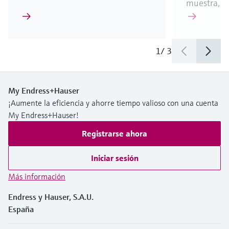
muestra, pr
1
/
3
My Endress+Hauser
¡Aumente la eficiencia y ahorre tiempo valioso con una cuenta
My Endress+Hauser!
Registrarse ahora
Iniciar sesión
Más información
Endress y Hauser, S.A.U.
España