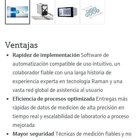
electromecánico
la transparencia de los procesos
Medición mediante transmisión de
Visor de dispositivos
para una toma de decisiones más
microondas
Medición de nivel por barrera de
Encuentre información y documentación
sólida y fundamentada
específicas sobre los productos.
microondas
Memosens technology
Buscador de repuestos
Ventajas
Level measurement with pressure
Encuentre repuestos por raíz del producto,
Ver todos
Rapidez de implementación
Software de
código de pedido o número de serie
Ver todos
automatización compatible de uso intuitivo, un
colaborador fiable con una larga historia de
experiencia experta en tecnología Raman y una
vasta red global de asistencia al usuario
Eficiencia de procesos optimizada
Entregas más
rápidas de datos de medición de alta precisión en
tiempo real y escalabilidad de laboratorio a proceso
mejorada
Mayor seguridad
Técnicas de medición fiables y no