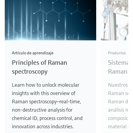
Artículo de aprendizaje
Productos
Principles of Raman
Sistemas
spectroscopy
Raman
Learn how to unlock molecular
Nuestros si
insights with this overview of
Raman se b
Raman spectroscopy—real-time,
Raman de K
non-destructive analysis for
análisis no 
chemical ID, process control, and
composició
innovation across industries.
material si