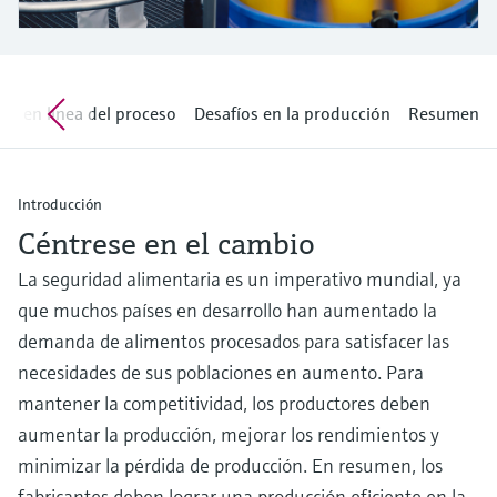
electromecánico
la transparencia de los procesos
Medición mediante transmisión de
Visor de dispositivos
para una toma de decisiones más
microondas
Medición de nivel por barrera de
Encuentre información y documentación
sólida y fundamentada
específicas sobre los productos.
microondas
ón en línea del proceso
Desafíos en la producción
Resumen
Memosens technology
Buscador de repuestos
Level measurement with pressure
Encuentre repuestos por raíz del producto,
Ver todos
código de pedido o número de serie
Introducción
Ver todos
Céntrese en el cambio
La seguridad alimentaria es un imperativo mundial, ya
que muchos países en desarrollo han aumentado la
demanda de alimentos procesados para satisfacer las
necesidades de sus poblaciones en aumento. Para
mantener la competitividad, los productores deben
aumentar la producción, mejorar los rendimientos y
minimizar la pérdida de producción. En resumen, los
fabricantes deben lograr una producción eficiente en la