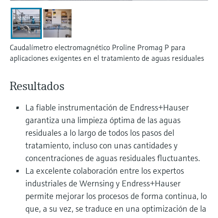
electromecánico
la transparencia de los procesos
Medición mediante transmisión de
Visor de dispositivos
para una toma de decisiones más
microondas
Medición de nivel por barrera de
Encuentre información y documentación
sólida y fundamentada
específicas sobre los productos.
microondas
Caudalímetro electromagnético Proline Promag P para
Memosens technology
aplicaciones exigentes en el tratamiento de aguas residuales
Buscador de repuestos
Level measurement with pressure
Encuentre repuestos por raíz del producto,
Ver todos
Resultados
código de pedido o número de serie
Ver todos
La fiable instrumentación de Endress+Hauser
garantiza una limpieza óptima de las aguas
residuales a lo largo de todos los pasos del
tratamiento, incluso con unas cantidades y
concentraciones de aguas residuales fluctuantes.
La excelente colaboración entre los expertos
industriales de Wernsing y Endress+Hauser
permite mejorar los procesos de forma continua, lo
que, a su vez, se traduce en una optimización de la