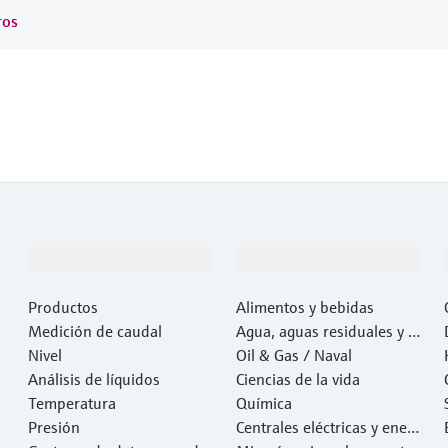
ros
Productos y servicios
Industrias
Productos
Alimentos y bebidas
Medición de caudal
Agua, aguas residuales y r
Nivel
esiduos
Oil & Gas / Naval
Análisis de líquidos
Ciencias de la vida
Temperatura
Química
Presión
Centrales eléctricas y ener