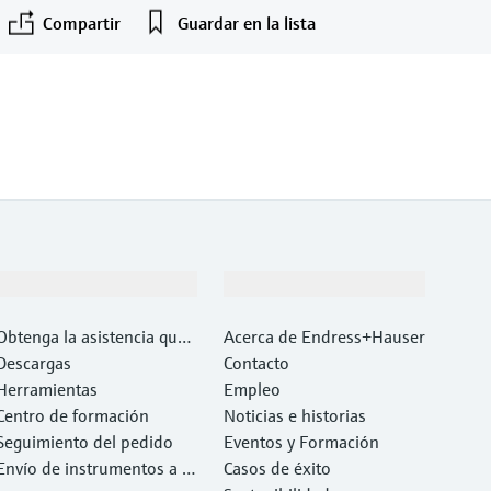
Compartir
Guardar en la lista
Soporte
Compañía
Obtenga la asistencia que
Acerca de Endress+Hauser
necesita con rapidez
Descargas
Contacto
Herramientas
Empleo
Centro de formación
Noticias e historias
Seguimiento del pedido
Eventos y Formación
Envío de instrumentos a c
Casos de éxito