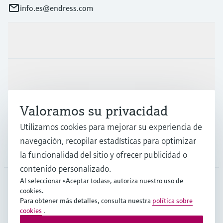
info.es@endress.com
Productos y servicios
Industrias
Valoramos su privacidad
Soporte
Utilizamos cookies para mejorar su experiencia de
navegación, recopilar estadísticas para optimizar
Compañía
la funcionalidad del sitio y ofrecer publicidad o
contenido personalizado.
Al seleccionar «Aceptar todas», autoriza nuestro uso de
cookies.
ESP
•
Español
Para obtener más detalles, consulta nuestra
política sobre
cookies
.