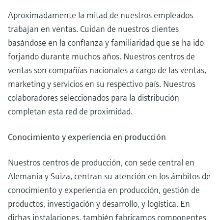
electromecánico
la transparencia de los procesos
Aproximadamente la mitad de nuestros empleados
Medición mediante transmisión de
Visor de dispositivos
para una toma de decisiones más
trabajan en ventas. Cuidan de nuestros clientes
microondas
Medición de nivel por barrera de
Encuentre información y documentación
sólida y fundamentada
basándose en la confianza y familiaridad que se ha ido
específicas sobre los productos.
microondas
forjando durante muchos años. Nuestros centros de
Memosens technology
Buscador de repuestos
ventas son compañías nacionales a cargo de las ventas,
Level measurement with pressure
Encuentre repuestos por raíz del producto,
Ver todos
marketing y servicios en su respectivo país. Nuestros
código de pedido o número de serie
colaboradores seleccionados para la distribución
Ver todos
completan esta red de proximidad.
Conocimiento y experiencia en producción
Nuestros centros de producción, con sede central en
Alemania y Suiza, centran su atención en los ámbitos de
conocimiento y experiencia en producción, gestión de
productos, investigación y desarrollo, y logística. En
dichas instalaciones, también fabricamos componentes