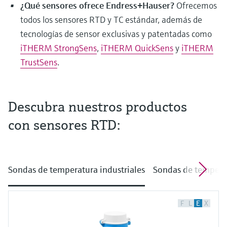
¿Qué sensores ofrece Endress+Hauser?
Ofrecemos
todos los sensores RTD y TC estándar, además de
tecnologías de sensor exclusivas y patentadas como
iTHERM StrongSens
,
iTHERM QuickSens
y
iTHERM
TrustSens
.
Descubra nuestros productos
con sensores RTD:
¿Cree que la medición de temperatura es
aburrida? ¡Para nada! Hoy en día, la medición
con tecnología RTD se utiliza en las aplicaciones
industriales. La medición RTD con el Pt100 es el
Sondas de temperatura industriales
Sondas de temperat
estándar industrial para la medición de
temperatura en aplicaciones de control de
F
L
E
X
procesos. Las siglas RTD proceden del inglés
Resistance Temperature Detector, y Pt100