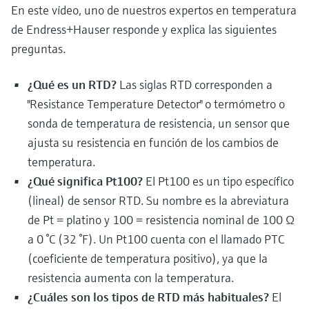
En este vídeo, uno de nuestros expertos en temperatura
electromecánico
la transparencia de los procesos
Medición mediante transmisión de
de Endress+Hauser responde y explica las siguientes
Visor de dispositivos
para una toma de decisiones más
microondas
Medición de nivel por barrera de
Encuentre información y documentación
preguntas.
sólida y fundamentada
específicas sobre los productos.
microondas
Memosens technology
¿Qué es un RTD?
Las siglas RTD corresponden a
Buscador de repuestos
Level measurement with pressure
"Resistance Temperature Detector" o termómetro o
Encuentre repuestos por raíz del producto,
Ver todos
sonda de temperatura de resistencia, un sensor que
código de pedido o número de serie
Ver todos
ajusta su resistencia en función de los cambios de
temperatura.
¿Qué significa Pt100?
El Pt100 es un tipo específico
(lineal) de sensor RTD. Su nombre es la abreviatura
de Pt = platino y 100 = resistencia nominal de 100 Ω
a 0 °C (32 °F). Un Pt100 cuenta con el llamado PTC
(coeficiente de temperatura positivo), ya que la
resistencia aumenta con la temperatura.
¿Cuáles son los tipos de RTD más habituales?
El