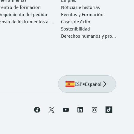
Herramientas
Empleo
Centro de formación
Noticias e historias
Seguimiento del pedido
Eventos y Formación
Envío de instrumentos a c
Casos de éxito
alibrar y reparar
Sostenibilidad
Derechos humanos y prote
cción del medio ambiente
ESP
•
Español