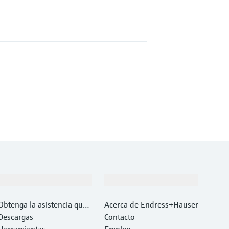
Soporte
Compañía
Obtenga la asistencia que
Acerca de Endress+Hauser
necesita con rapidez
Descargas
Contacto