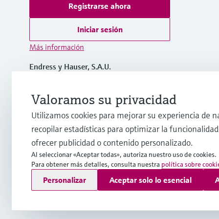
Registrarse ahora
Iniciar sesión
Más información
Endress y Hauser, S.A.U.
España
Valoramos su privacidad
+34 934 803 366
Utilizamos cookies para mejorar su experiencia de n
recopilar estadísticas para optimizar la funcionalidad 
info.es@endress.com
ofrecer publicidad o contenido personalizado.
Al seleccionar «Aceptar todas», autoriza nuestro uso de cookies.
Para obtener más detalles, consulta nuestra
política sobre cooki
Copyright © Endress+Hauser Group Services AG
Personalizar
Aceptar solo lo esencial
A
Pie editorial
Términos de uso
Protección de datos
Término