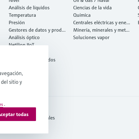
Nivel
esiduos
Oil & Gas / Naval
Análisis de líquidos
Ciencias de la vida
Temperatura
Química
Presión
Centrales eléctricas y ener
Gestores de datos y produ
gía
Minería, minerales y metal
ctos de sistema
Análisis óptico
es
Soluciones vapor
Netilion IIoT
Software
Productos destacados
Herramientas
avegación,
Servicios
del sitio y
es
.
ceptar todas
s y condiciones generales