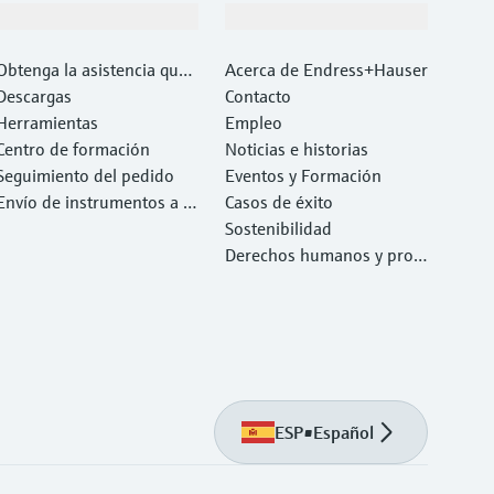
Soporte
Compañía
Obtenga la asistencia que
Acerca de Endress+Hauser
necesita con rapidez
Descargas
Contacto
Herramientas
Empleo
Centro de formación
Noticias e historias
Seguimiento del pedido
Eventos y Formación
Envío de instrumentos a c
Casos de éxito
alibrar y reparar
Sostenibilidad
Derechos humanos y prote
cción del medio ambiente
ESP
•
Español