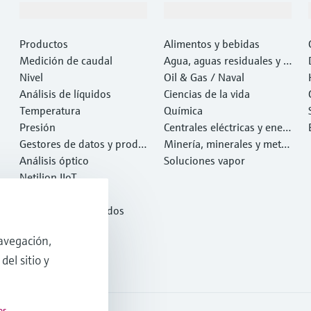
Productos y servicios
Industrias
Productos
Alimentos y bebidas
Medición de caudal
Agua, aguas residuales y r
Nivel
esiduos
Oil & Gas / Naval
Análisis de líquidos
Ciencias de la vida
Temperatura
Química
Presión
Centrales eléctricas y ener
Gestores de datos y produ
gía
Minería, minerales y metal
ctos de sistema
Análisis óptico
es
Soluciones vapor
Netilion IIoT
Software
Productos destacados
Herramientas
avegación,
Servicios
del sitio y
es
.