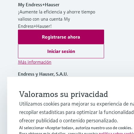
My Endress+Hauser
¡Aumente la eficiencia y ahorre tiempo
valioso con una cuenta My
Endress+Hauser!
Registrarse ahora
Iniciar sesión
Más información
Endress y Hauser, S.A.U.
España
Valoramos su privacidad
+34 934 803 366
Utilizamos cookies para mejorar su experiencia de n
recopilar estadísticas para optimizar la funcionalidad 
info.es@endress.com
ofrecer publicidad o contenido personalizado.
Al seleccionar «Aceptar todas», autoriza nuestro uso de cookies.
Para obtener más detalles, consulta nuestra
política sobre cooki