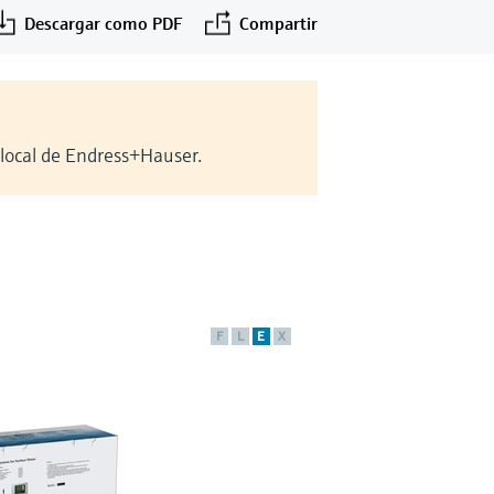
Descargar como PDF
Compartir
 local de Endress+Hauser.
F
L
E
X