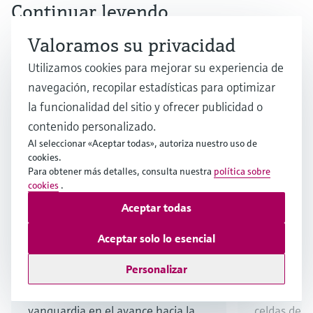
Continuar leyendo
Valoramos su privacidad
Utilizamos cookies para mejorar su experiencia de
navegación, recopilar estadísticas para optimizar
la funcionalidad del sitio y ofrecer publicidad o
contenido personalizado.
Al seleccionar «Aceptar todas», autoriza nuestro uso de
cookies.
Para obtener más detalles, consulta nuestra
política sobre
Artículo
Artículo
cookies
.
Las baterías industriales
Los mine
Aceptar todas
lideran el almacenamiento
impulsan
de energía
baterías
Aceptar solo lo esencial
Personalizar
Descubra cómo las baterías
Obtenga má
electroquímicas están a la
minerales e
vanguardia en el avance hacia la
celdas de la