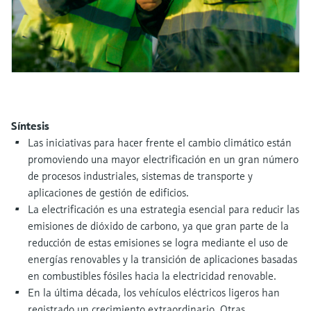
electromecánico
la transparencia de los procesos
Medición mediante transmisión de
Visor de dispositivos
para una toma de decisiones más
microondas
Medición de nivel por barrera de
Encuentre información y documentación
sólida y fundamentada
específicas sobre los productos.
microondas
Memosens technology
Buscador de repuestos
Level measurement with pressure
Encuentre repuestos por raíz del producto,
Ver todos
código de pedido o número de serie
Síntesis
Ver todos
Las iniciativas para hacer frente el cambio climático están
promoviendo una mayor electrificación en un gran número
de procesos industriales, sistemas de transporte y
aplicaciones de gestión de edificios.
La electrificación es una estrategia esencial para reducir las
emisiones de dióxido de carbono, ya que gran parte de la
reducción de estas emisiones se logra mediante el uso de
energías renovables y la transición de aplicaciones basadas
en combustibles fósiles hacia la electricidad renovable.
En la última década, los vehículos eléctricos ligeros han
registrado un crecimiento extraordinario. Otras