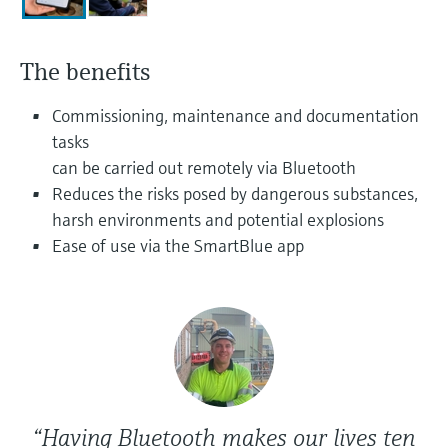
electromecánico
la transparencia de los procesos
Medición mediante transmisión de
Visor de dispositivos
para una toma de decisiones más
microondas
The benefits
Medición de nivel por barrera de
Encuentre información y documentación
sólida y fundamentada
específicas sobre los productos.
microondas
Commissioning, maintenance and documentation
Memosens technology
Buscador de repuestos
tasks
Level measurement with pressure
Encuentre repuestos por raíz del producto,
can be carried out remotely via Bluetooth
Ver todos
código de pedido o número de serie
Reduces the risks posed by dangerous substances,
Ver todos
harsh environments and potential explosions
Ease of use via the SmartBlue app
“Having Bluetooth makes our lives ten