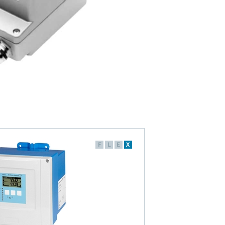
F
L
E
X