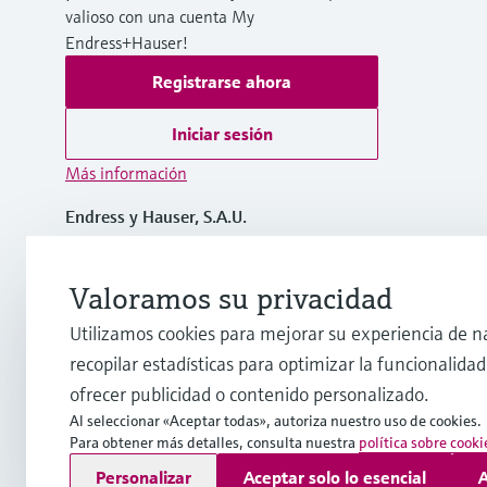
valioso con una cuenta My
Endress+Hauser!
Registrarse ahora
Iniciar sesión
Más información
Endress y Hauser, S.A.U.
España
Valoramos su privacidad
+34 934 803 366
Utilizamos cookies para mejorar su experiencia de n
recopilar estadísticas para optimizar la funcionalidad 
info.es@endress.com
ofrecer publicidad o contenido personalizado.
Al seleccionar «Aceptar todas», autoriza nuestro uso de cookies.
Para obtener más detalles, consulta nuestra
política sobre cooki
Copyright © Endress+Hauser Group Services AG
Personalizar
Aceptar solo lo esencial
A
Pie editorial
Términos de uso
Protección de datos
Término