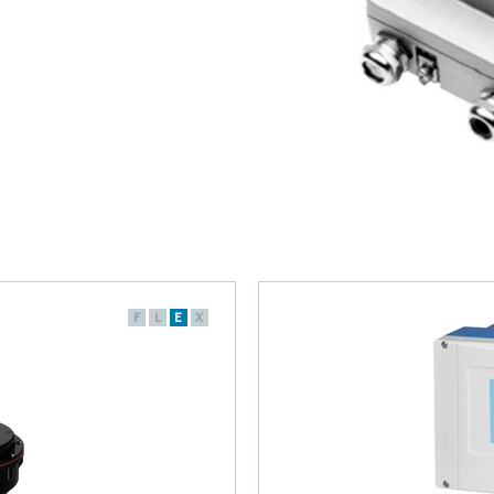
F
L
E
X