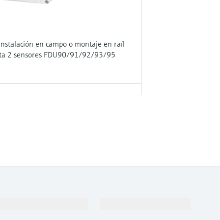
instalación en campo o montaje en raíl
hasta 2 sensores FDU90/91/92/93/95
Soporte
Compañía