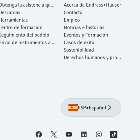
Obtenga la asistencia que
Acerca de Endress+Hauser
necesita con rapidez
Descargas
Contacto
Herramientas
Empleo
Centro de formación
Noticias e historias
Seguimiento del pedido
Eventos y Formación
Envío de instrumentos a c
Casos de éxito
alibrar y reparar
Sostenibilidad
Derechos humanos y prote
cción del medio ambiente
ESP
•
Español