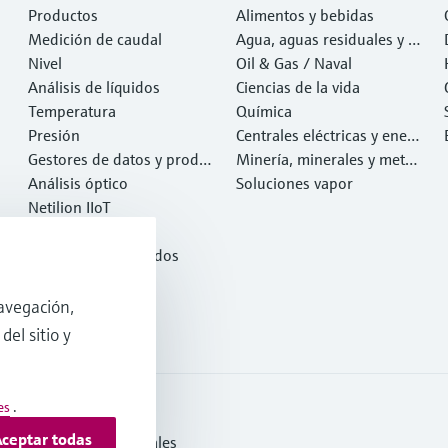
Productos
Alimentos y bebidas
Medición de caudal
Agua, aguas residuales y r
Nivel
esiduos
Oil & Gas / Naval
Análisis de líquidos
Ciencias de la vida
Temperatura
Química
Presión
Centrales eléctricas y ener
Gestores de datos y produ
gía
Minería, minerales y metal
ctos de sistema
Análisis óptico
es
Soluciones vapor
Netilion IIoT
Software
Productos destacados
Herramientas
Servicios
avegación,
del sitio y
es
.
ceptar todas
s y condiciones generales