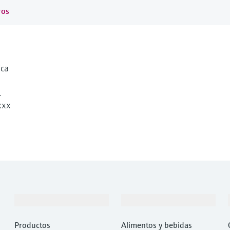
ros
ica
.
xxx
Productos y servicios
Industrias
Productos
Alimentos y bebidas