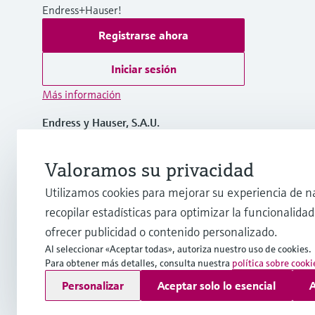
Endress+Hauser!
Registrarse ahora
Iniciar sesión
Más información
Endress y Hauser, S.A.U.
España
Valoramos su privacidad
+34 934 803 366
Utilizamos cookies para mejorar su experiencia de n
recopilar estadísticas para optimizar la funcionalidad 
info.es@endress.com
ofrecer publicidad o contenido personalizado.
Al seleccionar «Aceptar todas», autoriza nuestro uso de cookies.
Para obtener más detalles, consulta nuestra
política sobre cooki
Copyright © Endress+Hauser Group Services AG
Personalizar
Aceptar solo lo esencial
A
Pie editorial
Términos de uso
Protección de datos
Término