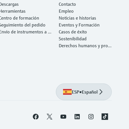
necesita con rapidez
Descargas
Contacto
Herramientas
Empleo
Centro de formación
Noticias e historias
Seguimiento del pedido
Eventos y Formación
Envío de instrumentos a c
Casos de éxito
alibrar y reparar
Sostenibilidad
Derechos humanos y prote
cción del medio ambiente
ESP
•
Español