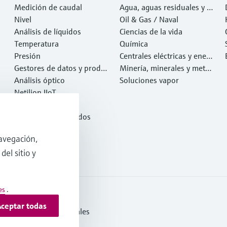
Medición de caudal
Agua, aguas residuales y r
Nivel
esiduos
Oil & Gas / Naval
Análisis de líquidos
Ciencias de la vida
Temperatura
Química
Presión
Centrales eléctricas y ener
Gestores de datos y produ
gía
Minería, minerales y metal
ctos de sistema
Análisis óptico
es
Soluciones vapor
Netilion IIoT
Software
Productos destacados
Herramientas
avegación,
Servicios
del sitio y
es
.
ceptar todas
s y condiciones generales