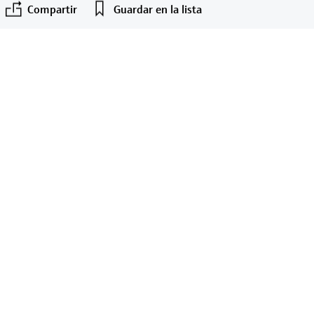
Compartir
Guardar en la lista
F
L
E
X