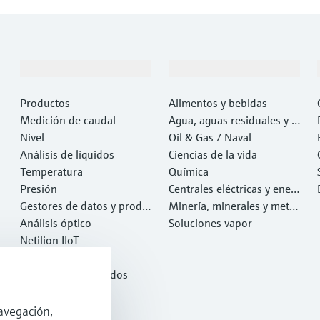
Productos y servicios
Industrias
Productos
Alimentos y bebidas
Medición de caudal
Agua, aguas residuales y r
Nivel
esiduos
Oil & Gas / Naval
Análisis de líquidos
Ciencias de la vida
Temperatura
Química
Presión
Centrales eléctricas y ener
Gestores de datos y produ
gía
Minería, minerales y metal
ctos de sistema
Análisis óptico
es
Soluciones vapor
Netilion IIoT
Software
Productos destacados
Herramientas
Servicios
avegación,