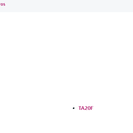
ros
TA20F