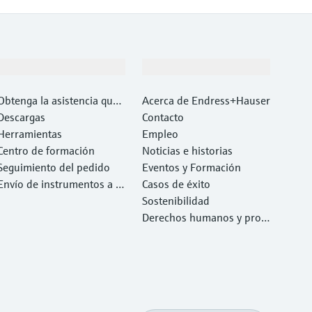
Soporte
Compañía
Obtenga la asistencia que
Acerca de Endress+Hauser
necesita con rapidez
Descargas
Contacto
Herramientas
Empleo
Centro de formación
Noticias e historias
Seguimiento del pedido
Eventos y Formación
Envío de instrumentos a c
Casos de éxito
alibrar y reparar
Sostenibilidad
Derechos humanos y prote
cción del medio ambiente