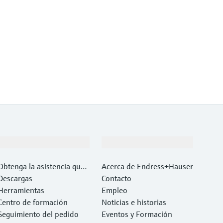
Soporte
Compañía
Obtenga la asistencia que
Acerca de Endress+Hauser
necesita con rapidez
Descargas
Contacto
Herramientas
Empleo
Centro de formación
Noticias e historias
Seguimiento del pedido
Eventos y Formación