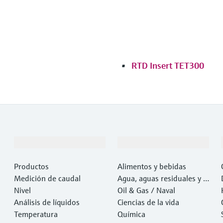
RTD Insert TET300
Productos y servicios
Industrias
Productos
Alimentos y bebidas
Medición de caudal
Agua, aguas residuales y r
Nivel
esiduos
Oil & Gas / Naval
Análisis de líquidos
Ciencias de la vida
Temperatura
Química