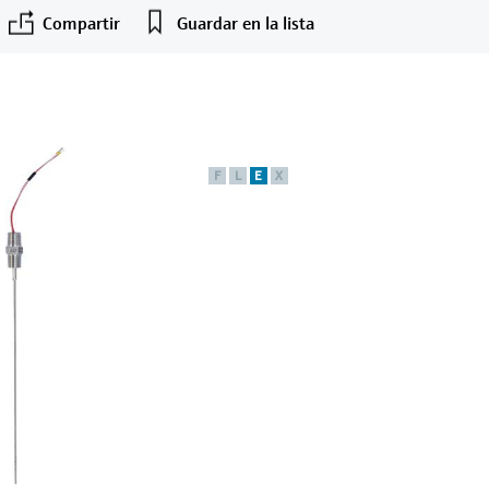
Compartir
Guardar en la lista
F
L
E
X