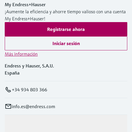
My Endress+Hauser
electromecánico
la transparencia de los procesos
Medición mediante transmisión de
¡Aumente la eficiencia y ahorre tiempo valioso con una cuenta
Visor de dispositivos
para una toma de decisiones más
My Endress+Hauser!
microondas
Medición de nivel por barrera de
Encuentre información y documentación
sólida y fundamentada
específicas sobre los productos.
microondas
Registrarse ahora
Memosens technology
Buscador de repuestos
Iniciar sesión
Level measurement with pressure
Encuentre repuestos por raíz del producto,
Ver todos
código de pedido o número de serie
Más información
Ver todos
Endress y Hauser, S.A.U.
España
+34 934 803 366
info.es@endress.com
Productos y servicios