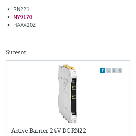
RN221
NY9170
HAA420Z
Sucesor
F
L
E
X
Active Barrier 24V DC RN22