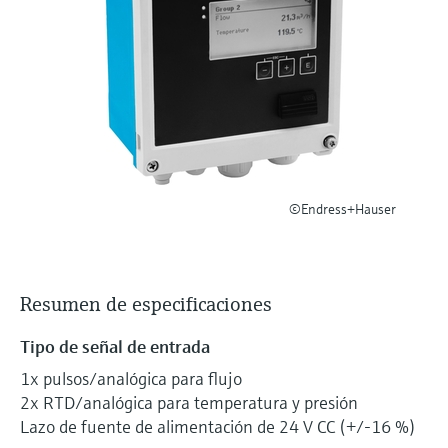
electromecánico
la transparencia de los procesos
Medición mediante transmisión de
Visor de dispositivos
para una toma de decisiones más
microondas
Medición de nivel por barrera de
Encuentre información y documentación
sólida y fundamentada
específicas sobre los productos.
microondas
Memosens technology
Buscador de repuestos
Level measurement with pressure
Encuentre repuestos por raíz del producto,
Ver todos
código de pedido o número de serie
Ver todos
©Endress+Hauser
Resumen de especificaciones
Tipo de señal de entrada
1x pulsos/analógica para flujo
2x RTD/analógica para temperatura y presión
Lazo de fuente de alimentación de 24 V CC (+/-16 %)