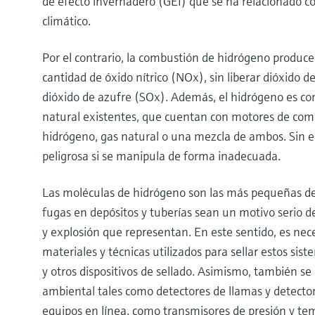
de efecto invernadero (GEI) que se ha relacionado co
climático.
Por el contrario, la combustión de hidrógeno produ
cantidad de óxido nítrico (NOx), sin liberar dióxido 
dióxido de azufre (SOx). Además, el hidrógeno es c
natural existentes, que cuentan con motores de com
hidrógeno, gas natural o una mezcla de ambos. Sin 
peligrosa si se manipula de forma inadecuada.
Las moléculas de hidrógeno son las más pequeñas de 
fugas en depósitos y tuberías sean un motivo serio d
y explosión que representan. En este sentido, es nece
materiales y técnicas utilizados para sellar estos sist
y otros dispositivos de sellado. Asimismo, también se
ambiental tales como detectores de llamas y detecto
equipos en línea, como transmisores de presión y tem