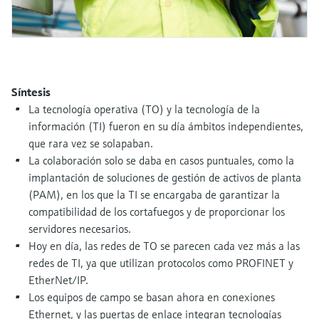
electromecánico
la transparencia de los procesos
Medición mediante transmisión de
Visor de dispositivos
para una toma de decisiones más
microondas
Medición de nivel por barrera de
Encuentre información y documentación
sólida y fundamentada
específicas sobre los productos.
microondas
Memosens technology
Síntesis
Buscador de repuestos
Level measurement with pressure
La tecnología operativa (TO) y la tecnología de la
Encuentre repuestos por raíz del producto,
Ver todos
información (TI) fueron en su día ámbitos independientes,
código de pedido o número de serie
Ver todos
que rara vez se solapaban.
La colaboración solo se daba en casos puntuales, como la
implantación de soluciones de gestión de activos de planta
(PAM), en los que la TI se encargaba de garantizar la
compatibilidad de los cortafuegos y de proporcionar los
servidores necesarios.
Hoy en día, las redes de TO se parecen cada vez más a las
redes de TI, ya que utilizan protocolos como PROFINET y
EtherNet/IP.
Los equipos de campo se basan ahora en conexiones
Ethernet, y las puertas de enlace integran tecnologías