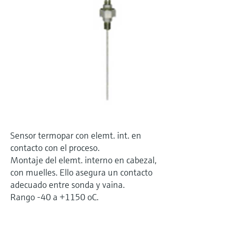
electromecánico
la transparencia de los procesos
Medición mediante transmisión de
Visor de dispositivos
para una toma de decisiones más
microondas
Medición de nivel por barrera de
Encuentre información y documentación
sólida y fundamentada
específicas sobre los productos.
microondas
Memosens technology
Buscador de repuestos
Level measurement with pressure
Encuentre repuestos por raíz del producto,
Ver todos
código de pedido o número de serie
Ver todos
Sensor termopar con elemt. int. en
contacto con el proceso.
Montaje del elemt. interno en cabezal,
con muelles. Ello asegura un contacto
adecuado entre sonda y vaina.
Rango -40 a +1150 oC.