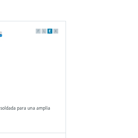
F
L
E
X
soldada para una amplia