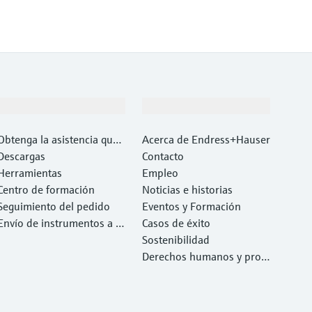
Soporte
Compañía
Obtenga la asistencia que
Acerca de Endress+Hauser
necesita con rapidez
Descargas
Contacto
Herramientas
Empleo
Centro de formación
Noticias e historias
Seguimiento del pedido
Eventos y Formación
Envío de instrumentos a c
Casos de éxito
alibrar y reparar
Sostenibilidad
Derechos humanos y prote
cción del medio ambiente