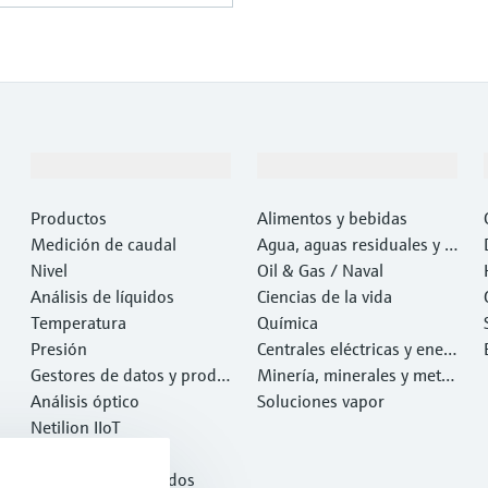
Productos y servicios
Industrias
Productos
Alimentos y bebidas
Medición de caudal
Agua, aguas residuales y r
Nivel
esiduos
Oil & Gas / Naval
Análisis de líquidos
Ciencias de la vida
Temperatura
Química
Presión
Centrales eléctricas y ener
Gestores de datos y produ
gía
Minería, minerales y metal
ctos de sistema
Análisis óptico
es
Soluciones vapor
Netilion IIoT
Software
Productos destacados