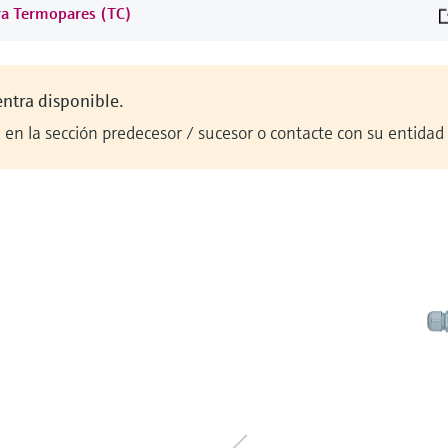
ra Termopares (TC)
entra disponible.
en la sección predecesor / sucesor o contacte con su entidad