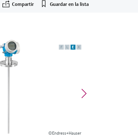
Compartir
Guardar en la lista
F
L
E
X
©Endress+Hauser