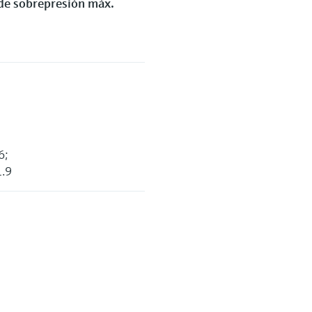
 de sobrepresión máx.
6;
1.9