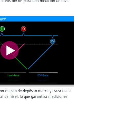
atos HistoROM para una medición de nivel
 con mapeo de depósito marca y traza todas
ñal de nivel, lo que garantiza mediciones