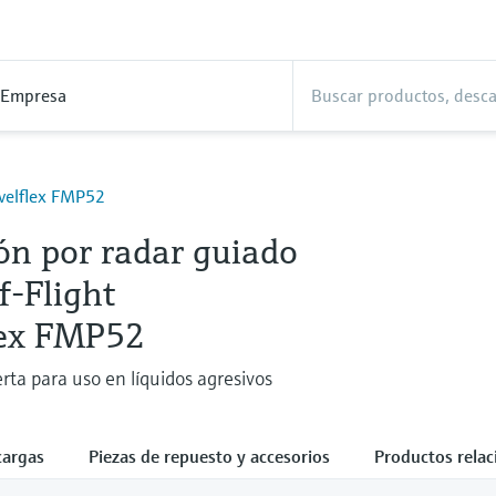
Empresa
evelflex FMP52
ón por radar guiado
f-Flight
lex FMP52
rta para uso en líquidos agresivos
cargas
Piezas de repuesto y accesorios
Productos rela