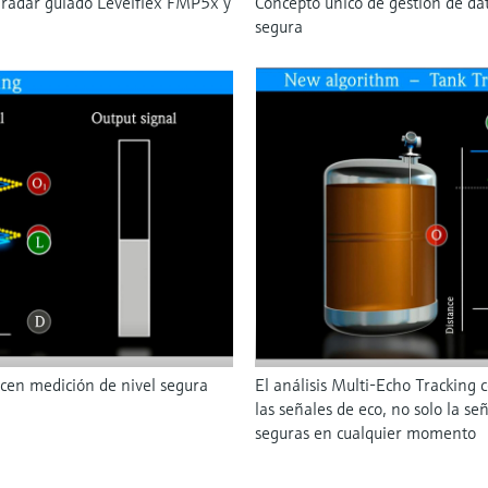
 radar guiado Levelflex FMP5x y
Concepto único de gestión de d
segura
cen medición de nivel segura
El análisis Multi-Echo Tracking
las señales de eco, no solo la se
seguras en cualquier momento