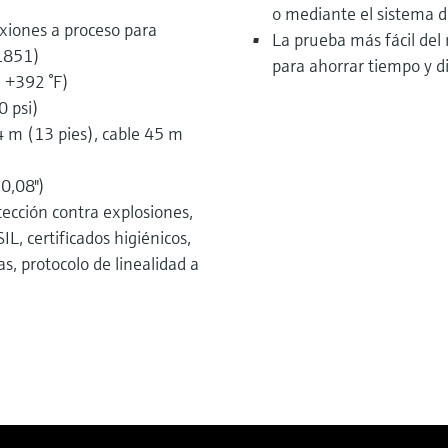
o mediante el sistema d
xiones a proceso para
La prueba más fácil del
11851)
para ahorrar tiempo y d
 +392 °F)
0 psi)
 m (13 pies), cable 45 m
(0,08")
tección contra explosiones,
L, certificados higiénicos,
s, protocolo de linealidad a